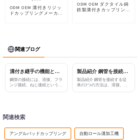
ODM OEM ダクタイル鋳
ODM OEM 溝付きリジッ
鉄製溝付きカップリング
ドカップリングメーカー
工場見積 - フレキシブル
サプライヤー - アングル
カップリング 300Psi -
パッドカップリング
DIKAI
300Psi - DIKAI
関連ブログ
溝付き継手の機能と利点。
製品紹介 鋼管を接続する 3 つの従来の方法。
鋼管の接続には、溶接、フラ
製品紹介 鋼管を接続する従
ンジ接続、ねじ接続という3
来の3つの方法は、溶接、フ
つの従来の方法があります。
ランジ接続、ねじ接続です。
CNG溝付き配管システムは、
CNG溝付き配管システムは、
溝付きカップリングと分岐出
溝付きカップリングと…
口継手を鍵として採用してい
ます。
関連検索
アングルパッドカップリング
自動ロール溝加工機